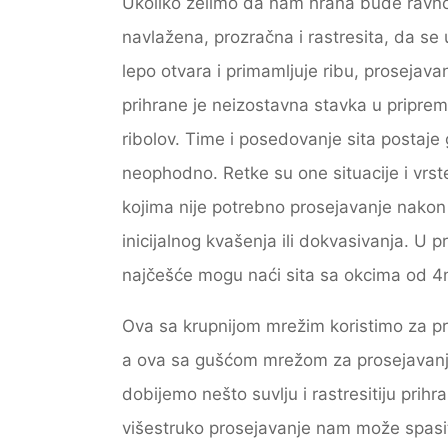
Ukoliko želimo da nam hrana bude rav
navlažena, prozračna i rastresita, da se 
lepo otvara i primamljuje ribu, prosejava
prihrane je neizostavna stavka u priprem
ribolov. Time i posedovanje sita postaje
neophodno. Retke su one situacije i vrst
kojima nije potrebno prosejavanje nakon
inicijalnog kvašenja ili dokvasivanja. U p
najčešće mogu naći sita sa okcima od 
Ova sa krupnijom mrežim koristimo za pr
a ova sa gušćom mrežom za prosejavanje 
dobijemo nešto suvlju i rastresitiju pri
višestruko prosejavanje nam može spasiti