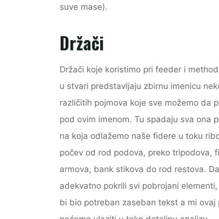
suve mase).
Držači
Držači koje koristimo pri feeder i method
u stvari predstavljaju zbirnu imenicu nek
različitih pojmova koje sve možemo da 
pod ovim imenom. Tu spadaju sva ona 
na koja odlažemo naše fidere u toku ribo
počev od rod podova, preko tripodova, f
armova, bank stikova do rod restova. Da
adekvatno pokrili svi pobrojani elementi,
bi bio potreban zaseban tekst a mi ovaj 
nećemo ulaziti u tako detaljnu analizu.