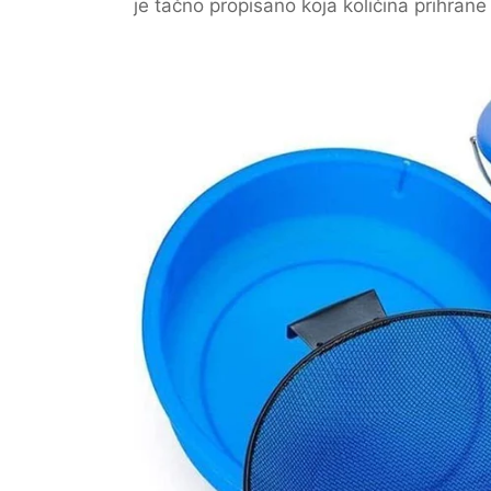
je tačno propisano koja količina prihrane