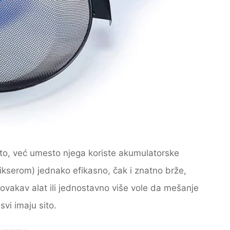
sito, već umesto njega koriste akumulatorske
kserom) jednako efikasno, čak i znatno brže,
u ovakav alat ili jednostavno više vole da mešanje
vi imaju sito.