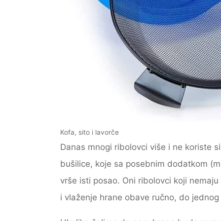
Kofa, sito i lavorče
Danas mnogi ribolovci više i ne koriste 
bušilice, koje sa posebnim dodatkom (mi
vrše isti posao. Oni ribolovci koji nemaj
i vlaženje hrane obave ručno, do jednog s