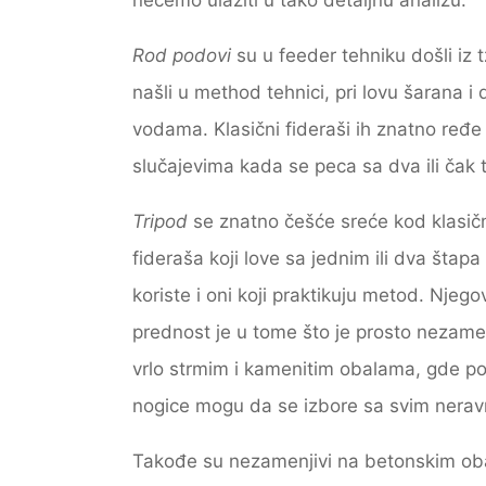
Rod podovi
su u feeder tehniku došli iz
našli u method tehnici, pri lovu šarana i
vodama. Klasični fideraši ih znatno ređe 
slučajevima kada se peca sa dva ili čak tr
Tripod
se znatno češće sreće kod klasič
fideraša koji love sa jednim ili dva štapa 
koriste i oni koji praktikuju metod. Njego
prednost je u tome što je prosto nezame
vrlo strmim i kamenitim obalama, gde p
nogice mogu da se izbore sa svim nera
Takođe su nezamenjivi na betonskim oba