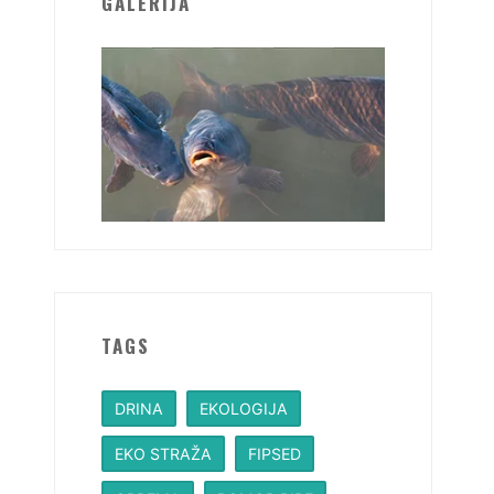
GALERIJA
TAGS
DRINA
EKOLOGIJA
EKO STRAŽA
FIPSED