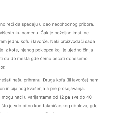
dno reći da spadaju u deo neophodnog pribora.
višestruku namenu. Čak je poželjno imati ne
rem jednu kofu i lavorče. Neki proizvođači sada
e iz kofe, njenog poklopca koji je ujedno činija
stiti da do mesta gde ćemo pecati donesemo
or.
šati našu prihranu. Druga kofa (ili lavorče) nam
on inicijalnog kvašenja a pre prosejavanja.
se mogu naći u varijantama od 12 pa sve do 40
, što je vrlo bitno kod takmičarskog ribolova, gde