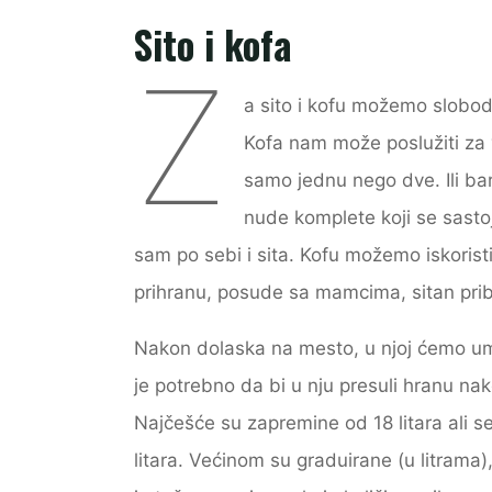
c
itt
ai
s
ar
Sito i kofa
e
er
l
s
e
Z
b
e
a sito i kofu možemo slobo
o
n
Kofa nam može poslužiti za 
o
g
samo jednu nego dve. Ili ba
k
er
nude komplete koji se sastoj
sam po sebi i sita. Kofu možemo iskori
prihranu, posude sa mamcima, sitan prib
Nakon dolaska na mesto, u njoj ćemo ume
je potrebno da bi u nju presuli hranu nak
Najčešće su zapremine od 18 litara ali 
litara. Većinom su graduirane (u litrama)