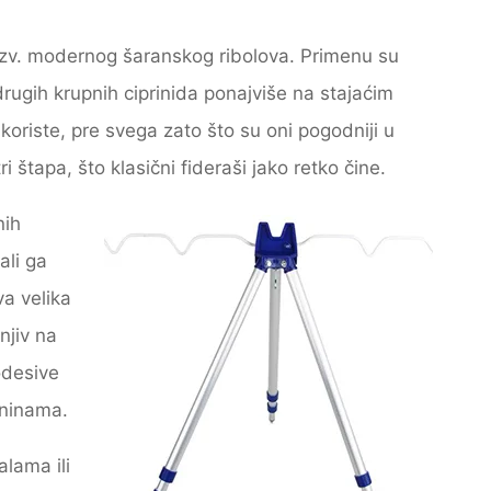
 tzv. modernog šaranskog ribolova. Primenu su
 drugih krupnih ciprinida ponajviše na stajaćim
koriste, pre svega zato što su oni pogodniji u
i štapa, što klasični fideraši jako retko čine.
nih
ali ga
va velika
njiv na
odesive
vninama.
lama ili