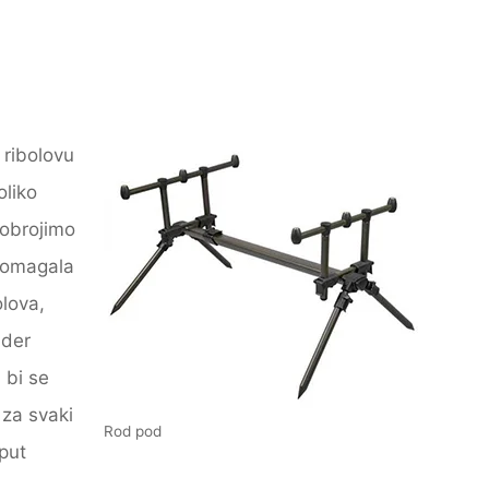
 ribolovu
oliko
pobrojimo
pomagala
lova,
ider
 bi se
 za svaki
Rod pod
put