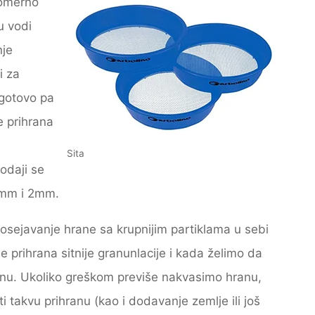
nomerno
u vodi
nje
i za
 gotovo pa
e prihrana
Sita
rodaji se
4mm i 2mm.
osejavanje hrane sa krupnijim partiklama u sebi
prihrana sitnije granunlacije i kada želimo da
hranu. Ukoliko greškom previše nakvasimo hranu,
 takvu prihranu (kao i dodavanje zemlje ili još