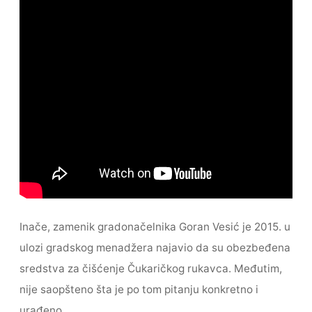
Inače, zamenik gradonačelnika Goran Vesić je 2015. u
ulozi gradskog menadžera najavio da su obezbeđena
sredstva za čišćenje Čukaričkog rukavca. Međutim,
nije saopšteno šta je po tom pitanju konkretno i
urađeno.