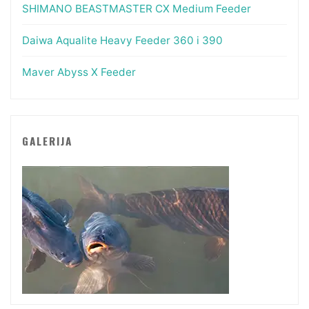
SHIMANO BEASTMASTER CX Medium Feeder
Daiwa Aqualite Heavy Feeder 360 i 390
Maver Abyss X Feeder
GALERIJA