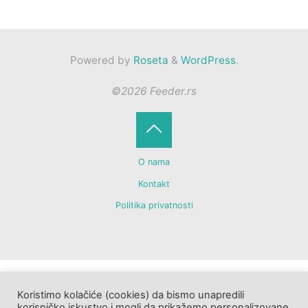
Powered by
Roseta
&
WordPress
.
©2026 Feeder.rs
Back
O nama
to
Kontakt
Politika privatnosti
Top
Koristimo kolačiće (cookies) da bismo unapredili
korisničko iskustvo i mogli da prikažemo personalizovane