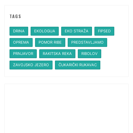
TAGS
DRINA
EKOLOGIJA
EKO STRAŽA
FIPSED
OPREMA
POMOR RIBE
PREDSTAVLJAMO
PRNJAVOR
RAKITSKA REKA
RIBOLOV
ZAVOJSKO JEZERO
ČUKARIČKI RUKAVAC