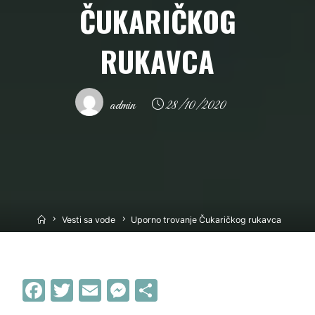
ČUKARIČKOG
RUKAVCA
admin
28/10/2020
Home
Vesti sa vode
Uporno trovanje Čukaričkog rukavca
F
T
E
M
S
a
w
m
e
h