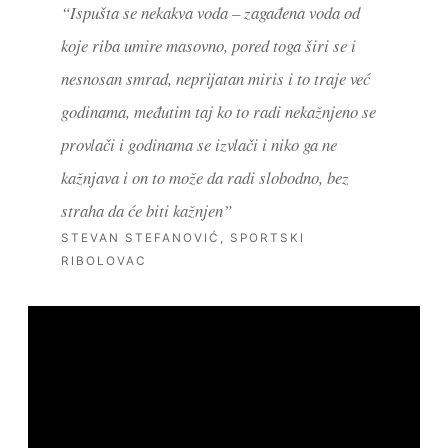
“Ispušta se nekakva voda – zagađena voda od
koje riba umire masovno, pored toga širi se i
nesnosan smrad, neprijatan miris i to traje već
godinama, međutim taj ko to radi nekažnjeno se
provlači i godinama se izvlači i niko ga ne
kažnjava i on to može da radi slobodno, bez
straha da će biti kažnjen”
STEVAN STEFANOVIĆ, SPORTSKI
RIBOLOVAC