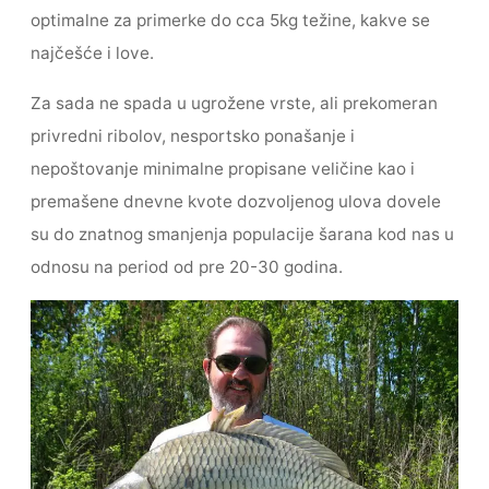
optimalne za primerke do cca 5kg težine, kakve se
najčešće i love.
Za sada ne spada u ugrožene vrste, ali prekomeran
privredni ribolov, nesportsko ponašanje i
nepoštovanje minimalne propisane veličine kao i
premašene dnevne kvote dozvoljenog ulova dovele
su do znatnog smanjenja populacije šarana kod nas u
odnosu na period od pre 20-30 godina.