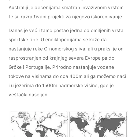
Australiji je decenijama smatran invazivnom vrstom
te su razrađivani projekti za njegovo iskorenjivanje.
Danas je već i tamo postao jedna od omiljenih vrsta
sportske ribe. U enciklopedijama se kaže da
nastanjuje reke Crnomorskog sliva, ali u praksi je on
rasprostranjen od krajnjeg severa Evrope pa do
Grčke i Portugalije. Prirodno nastanjuje vodene
tokove na visinama do cca 400m ali ga možemo naći
i u jezerima do 1500m nadmorske visine, gde je
veštački naseljen.