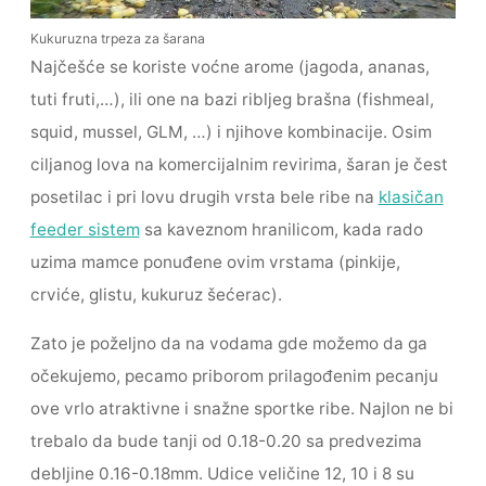
Kukuruzna trpeza za šarana
Najčešće se koriste voćne arome (jagoda, ananas,
tuti fruti,…), ili one na bazi ribljeg brašna (fishmeal,
squid, mussel, GLM, …) i njihove kombinacije. Osim
ciljanog lova na komercijalnim revirima, šaran je čest
posetilac i pri lovu drugih vrsta bele ribe na
klasičan
feeder sistem
sa kaveznom hranilicom, kada rado
uzima mamce ponuđene ovim vrstama (pinkije,
crviće, glistu, kukuruz šećerac).
Zato je poželjno da na vodama gde možemo da ga
očekujemo, pecamo priborom prilagođenim pecanju
ove vrlo atraktivne i snažne sportke ribe. Najlon ne bi
trebalo da bude tanji od 0.18-0.20 sa predvezima
debljine 0.16-0.18mm. Udice veličine 12, 10 i 8 su