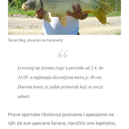
Šaran 9kg, uhvaćen na Fazaneriji
Lovostaj na šarana traje u periodu od 1.4. do
31.05. a najmanja dozvoljena mera je 30 cm.
Dnevna kvota je jedan primerak koji se može
odneti.
Prave sportske ribolovce pozivamo i apelujemo na
njih da sve upecane šarane, naročito one kapitalne,