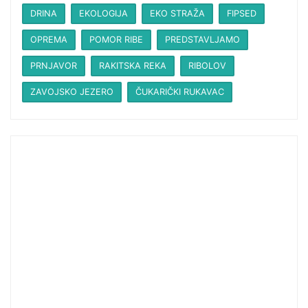
DRINA
EKOLOGIJA
EKO STRAŽA
FIPSED
OPREMA
POMOR RIBE
PREDSTAVLJAMO
PRNJAVOR
RAKITSKA REKA
RIBOLOV
ZAVOJSKO JEZERO
ČUKARIČKI RUKAVAC