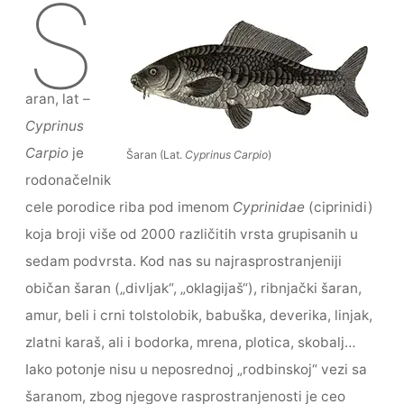
Š
c
itt
ai
s
ar
e
er
l
s
e
b
e
aran, lat –
o
n
Cyprinus
o
g
Carpio
je
Šaran (Lat.
Cyprinus Carpio
)
k
er
rodonačelnik
cele porodice riba pod imenom
Cyprinidae
(ciprinidi)
koja broji više od 2000 različitih vrsta grupisanih u
sedam podvrsta. Kod nas su najrasprostranjeniji
običan šaran („divljak“, „oklagijaš“), ribnjački šaran,
amur, beli i crni tolstolobik, babuška, deverika, linjak,
zlatni karaš, ali i bodorka, mrena, plotica, skobalj…
Iako potonje nisu u neposrednoj „rodbinskoj“ vezi sa
šaranom, zbog njegove rasprostranjenosti je ceo