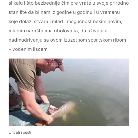
slikaju i što bezbednije čim pre vrate u svoje prirodno
stanište da bi nam iz godine u godinu i u vremenu
koje dolazi stvarali mlađ i mogućnost nekim novim,
mladim naraštajima ribolovaca, da uživaju u
nadmudrivanju sa ovom izuzetnom sportskom ribom
– vodenim liscem.
Uhvati i pusti