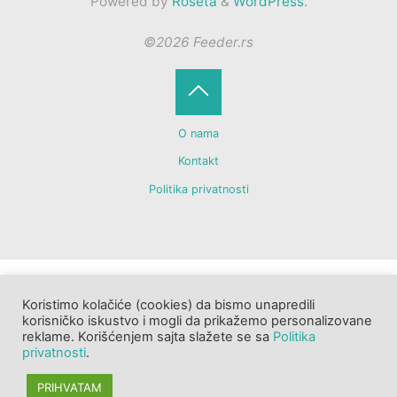
Powered by
Roseta
&
WordPress
.
©2026 Feeder.rs
Back
O nama
to
Kontakt
Politika privatnosti
Top
Koristimo kolačiće (cookies) da bismo unapredili
korisničko iskustvo i mogli da prikažemo personalizovane
reklame. Korišćenjem sajta slažete se sa
Politika
privatnosti
.
PRIHVATAM