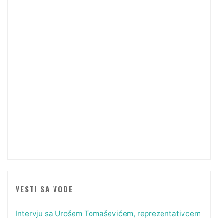
VESTI SA VODE
Intervju sa Urošem Tomaševićem, reprezentativcem