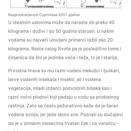
Rasprostranjenost Cyprinidae 2001. godine
U idealnim uslovima može da naraste do preko 40
kilograma i doživi i do 50 godina starosti. U našim
vodama su najveći ulovljeni primerci težili oko 20
kilograma. Raste celog života pa je posledično tome i
činjenica da što je jedinka veća i teža, to je i starija.
Prirodna hrana su mu razni vodeni mekušci i ljuskari,
larve vodenih insekata i insekti, ali i vodena
vegetacija, mladi izdanci podvodnih biljaka kao i
razni voćni plodovi koji padaju u vodu sa priobalnog
rastinja. Zato se često pežorativno kaže da je šaran
vodena svinja, jer jede skoro sve. Poznati su slučajevi
da je u zimskim mesecima hvatan čak i na varalicu –