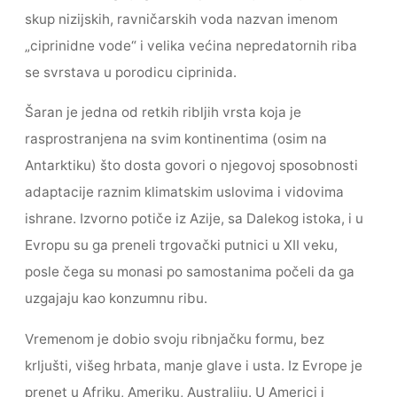
skup nizijskih, ravničarskih voda nazvan imenom
„ciprinidne vode“ i velika većina nepredatornih riba
se svrstava u porodicu ciprinida.
Šaran je jedna od retkih ribljih vrsta koja je
rasprostranjena na svim kontinentima (osim na
Antarktiku) što dosta govori o njegovoj sposobnosti
adaptacije raznim klimatskim uslovima i vidovima
ishrane. Izvorno potiče iz Azije, sa Dalekog istoka, i u
Evropu su ga preneli trgovački putnici u XII veku,
posle čega su monasi po samostanima počeli da ga
uzgajaju kao konzumnu ribu.
Vremenom je dobio svoju ribnjačku formu, bez
krljušti, višeg hrbata, manje glave i usta. Iz Evrope je
prenet u Afriku, Ameriku, Australiju. U Americi i