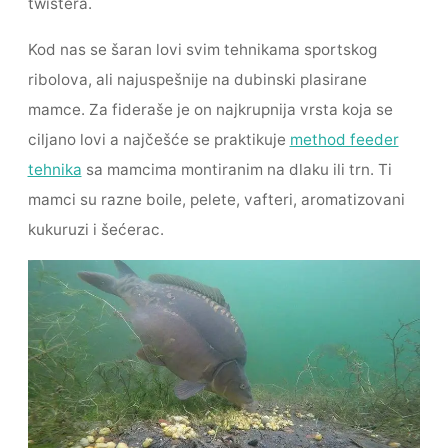
twistera.
Kod nas se šaran lovi svim tehnikama sportskog
ribolova, ali najuspešnije na dubinski plasirane
mamce. Za fideraše je on najkrupnija vrsta koja se
ciljano lovi a najčešće se praktikuje
method feeder
tehnika
sa mamcima montiranim na dlaku ili trn. Ti
mamci su razne boile, pelete, vafteri, aromatizovani
kukuruzi i šećerac.