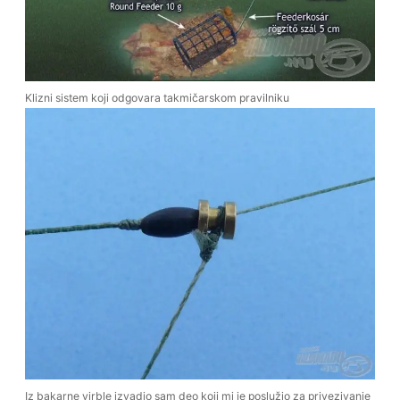
Klizni sistem koji odgovara takmičarskom pravilniku
Iz bakarne virble izvadio sam deo koji mi je poslužio za privezivanje