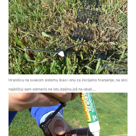
Hranilicu na svakom sistemu (kao i onu za inicijalno hranjenje, na slici
najbližu) sam odmerio na istu daljinu još na obali….