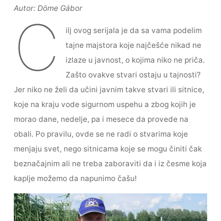
Autor: Döme Gábor
c
itt
ai
s
ar
C
e
er
l
s
e
ilj ovog serijala je da sa vama podelim
b
e
tajne majstora koje najčešće nikad ne
o
n
izlaze u javnost, o kojima niko ne priča.
o
g
Zašto ovakve stvari ostaju u tajnosti?
k
er
Jer niko ne želi da učini javnim takve stvari ili sitnice,
koje na kraju vode sigurnom uspehu a zbog kojih je
morao dane, nedelje, pa i mesece da provede na
obali. Po pravilu, ovde se ne radi o stvarima koje
menjaju svet, nego sitnicama koje se mogu činiti čak
beznačajnim ali ne treba zaboraviti da i iz česme koja
kaplje možemo da napunimo čašu!