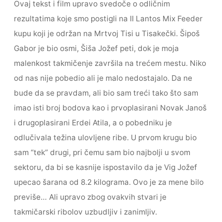
Ovaj tekst i film upravo svedoče o odličnim
rezultatima koje smo postigli na II Lantos Mix Feeder
kupu koji je održan na Mrtvoj Tisi u Tisakečki. Šipoš
Gabor je bio osmi, Šiša Jožef peti, dok je moja
malenkost takmičenje završila na trećem mestu. Niko
od nas nije pobedio ali je malo nedostajalo. Da ne
bude da se pravdam, ali bio sam treći tako što sam
imao isti broj bodova kao i prvoplasirani Novak Janoš
i drugoplasirani Erdei Atila, a o pobedniku je
odlučivala težina ulovljene ribe. U prvom krugu bio
sam “tek” drugi, pri čemu sam bio najbolji u svom
sektoru, da bi se kasnije ispostavilo da je Vig Jožef
upecao šarana od 8.2 kilograma. Ovo je za mene bilo
previše… Ali upravo zbog ovakvih stvari je
takmičarski ribolov uzbudljiv i zanimljiv.