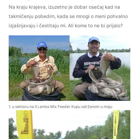
Na kraju krajeva, izuzetno je dobar osećaj kad na
takmičenju pobedim, kada se mnogi o meni pohvalno
izjašnjavaju i čestitaju mi. Ali kome to ne bi prijalo?
1. u sektoru na II Lantos Mix Feeder Kupu održanom u maju