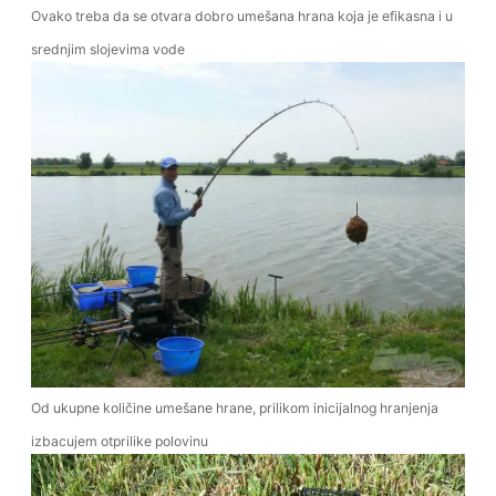
Ovako treba da se otvara dobro umešana hrana koja je efikasna i u
srednjim slojevima vode
Od ukupne količine umešane hrane, prilikom inicijalnog hranjenja
izbacujem otprilike polovinu