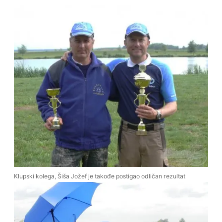
Klupski kolega, Šiša Jožef je takođe postigao odličan rezultat