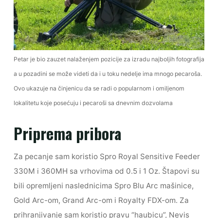
Petar je bio zauzet nalaženjem pozicije za izradu najboljih fotografija
a u pozadini se može videti da i u toku nedelje ima mnogo pecaroša.
Ovo ukazuje na činjenicu da se radi o popularnom i omiljenom
lokalitetu koje posećuju i pecaroši sa dnevnim dozvolama
Priprema pribora
Za pecanje sam koristio Spro Royal Sensitive Feeder
330M i 360MH sa vrhovima od 0.5 i 1 Oz. Štapovi su
bili opremljeni naslednicima Spro Blu Arc mašinice,
Gold Arc-om, Grand Arc-om i Royalty FDX-om. Za
prihranjivanje sam koristio pravu “haubicu”, Nevis