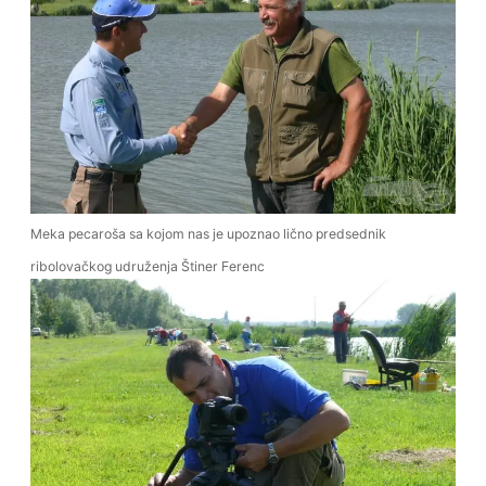
Meka pecaroša sa kojom nas je upoznao lično predsednik
ribolovačkog udruženja Štiner Ferenc