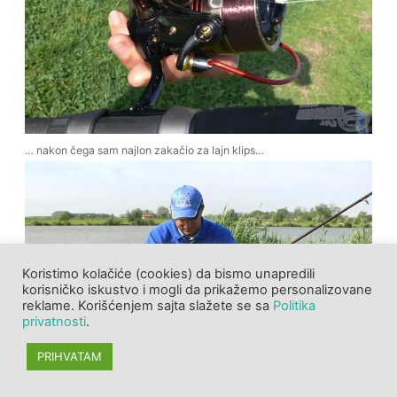
… nakon čega sam najlon zakačio za lajn klips…
Koristimo kolačiće (cookies) da bismo unapredili
korisničko iskustvo i mogli da prikažemo personalizovane
reklame. Korišćenjem sajta slažete se sa
Politika
privatnosti
.
PRIHVATAM