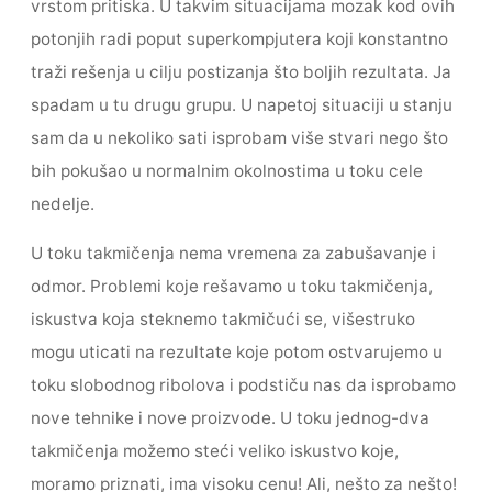
vrstom pritiska. U takvim situacijama mozak kod ovih
potonjih radi poput superkompjutera koji konstantno
traži rešenja u cilju postizanja što boljih rezultata. Ja
spadam u tu drugu grupu. U napetoj situaciji u stanju
sam da u nekoliko sati isprobam više stvari nego što
bih pokušao u normalnim okolnostima u toku cele
nedelje.
U toku takmičenja nema vremena za zabušavanje i
odmor. Problemi koje rešavamo u toku takmičenja,
iskustva koja steknemo takmičući se, višestruko
mogu uticati na rezultate koje potom ostvarujemo u
toku slobodnog ribolova i podstiču nas da isprobamo
nove tehnike i nove proizvode. U toku jednog-dva
takmičenja možemo steći veliko iskustvo koje,
moramo priznati, ima visoku cenu! Ali, nešto za nešto!