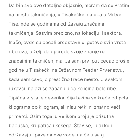
Da bih sve ovo detaljno objasnio, moram da se vratim
na mesto takmičenja, u Tisakečke, na obalu Mrtve
Tise, gde se godinama održavaju značajna
takmičenja. Sasvim precizno, na lokaciju II sektora.
Inače, ovde su pecali predstavnici gotovo svih vrsta
ribolova, u želji da uporede svoje znanje na
značajnim takmičenjima. Ja sam prvi put pecao prošle
godine u Tisakečki na Državnom Feeder Prvenstvu,
kada sam osvojio prestižno treće mesto. U svakom
rukavcu nalazi se zapanjujuća količina bele ribe.
Tipična vrsta je deverika, čija težina se kreće od pola
kilograma do kilogram, ali nisu retki ni znatno veći
primerci. Osim toga, u velikom broju je prisutna i
babuška, krupatica i kesega. Štaviše, ljudi koji
održavaju i paze na ove vode, na čelu sa g.