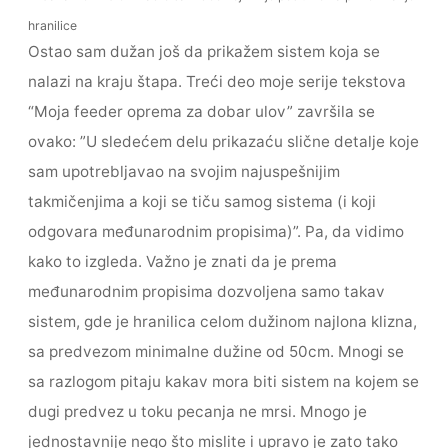
hranilice
Ostao sam dužan još da prikažem sistem koja se
nalazi na kraju štapa. Treći deo moje serije tekstova
“Moja feeder oprema za dobar ulov” završila se
ovako: ”U sledećem delu prikazaću slične detalje koje
sam upotrebljavao na svojim najuspešnijim
takmičenjima a koji se tiču samog sistema (i koji
odgovara međunarodnim propisima)”. Pa, da vidimo
kako to izgleda. Važno je znati da je prema
međunarodnim propisima dozvoljena samo takav
sistem, gde je hranilica celom dužinom najlona klizna,
sa predvezom minimalne dužine od 50cm. Mnogi se
sa razlogom pitaju kakav mora biti sistem na kojem se
dugi predvez u toku pecanja ne mrsi. Mnogo je
jednostavnije nego što mislite i upravo je zato tako