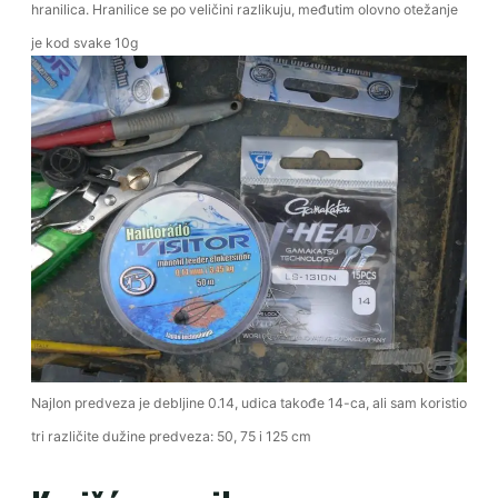
hranilica. Hranilice se po veličini razlikuju, međutim olovno otežanje
je kod svake 10g
Najlon predveza je debljine 0.14, udica takođe 14-ca, ali sam koristio
tri različite dužine predveza: 50, 75 i 125 cm