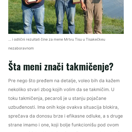
… i odlični rezultati čine za mene Mrtvu Tisu u Tisakečkeu
nezaboravnom
Šta meni znači takmičenje?
Pre nego što pređem na detalje, voleo bih da kažem
nekoliko stvari zbog kojih volim da se takmičim. U
toku takmičenja, pecaroš je u stanju pojačane
uzbuđenosti. Ima onih koje ovakva situacija blokira,
sprečava da donosu brze i efikasne odluke, a s druge
strane imamo i one, koji bolje funkcionišu pod ovom