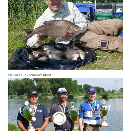
Ne baš svakodnevni ulovi…