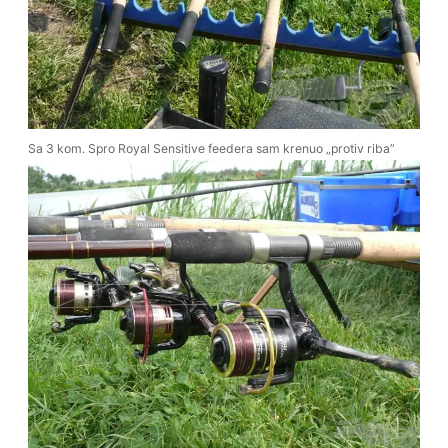
Sa 3 kom. Spro Royal Sensitive feedera sam krenuo „protiv riba”