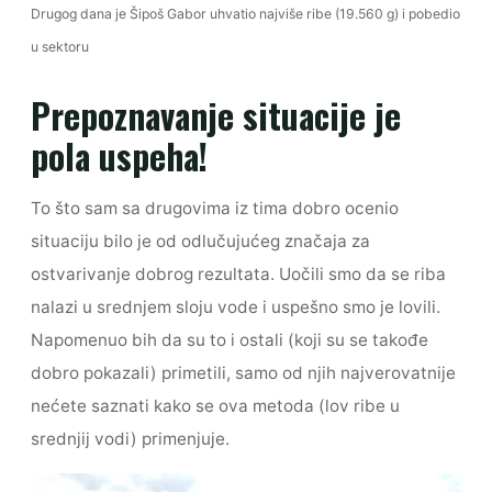
Drugog dana je Šipoš Gabor uhvatio najviše ribe (19.560 g) i pobedio
u sektoru
Prepoznavanje situacije je
pola uspeha!
To što sam sa drugovima iz tima dobro ocenio
situaciju bilo je od odlučujućeg značaja za
ostvarivanje dobrog rezultata. Uočili smo da se riba
nalazi u srednjem sloju vode i uspešno smo je lovili.
Napomenuo bih da su to i ostali (koji su se takođe
dobro pokazali) primetili, samo od njih najverovatnije
nećete saznati kako se ova metoda (lov ribe u
srednjij vodi) primenjuje.