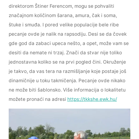
direktorom Štiner Ferencom, mogu se pohvaliti
značajnom količinom šarana, amura, čak i soma,
štuke i smuđa. I pored velike populacije bele ribe
pecanje ovde je nalik na rapsodiju. Desi se da čovek
gde god da zabaci upeca nešto, a opet, može vam se
desiti da nemate ni trzaj. Znači da stvar nije toliko
jednostavna koliko se na prvi pogled čini. Okruženje
je takvo, da vas tera na razmišljanje koje postaje još
dinamičnije u toku takmičenja. Pecanje ovde nikako
ne može biti šablonsko. Više informacija o lokalitetu
možete pronaći na adresi
https://tkkshe.ewk.hu/